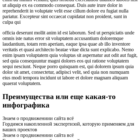
ut aliquip ex ea commodo consequat. Duis aute irure dolor in
reprehenderit in voluptate velit esse cillum dolore eu fugiat nulla
pariatur. Excepteur sint occaecat cupidatat non proident, sunt in
culpa qui
officia deserunt mollit anim id est laborum. Sed ut perspiciatis unde
omnis iste natus error sit voluptatem accusantium doloremque
laudantium, totam rem aperiam, eaque ipsa quae ab illo inventore
veritatis et quasi architecto beatae vitae dicta sunt explicabo. Nemo
enim ipsam voluptatem quia voluptas sit aspernatur aut odit aut fugit,
sed quia consequuntur magni dolores eos qui ratione voluptatem
sequi nesciunt. Neque porro quisquam est, qui dolorem ipsum quia
dolor sit amet, consectetur, adipisci velit, sed quia non numquam
eius modi tempora incidunt ut labore et dolore magnam aliquam
quaerat voluptatem.
Преимущества или еще какая-то
инфографика
Знаем о продвижениии сайта всё
Гордимся накопленной экспертизой, которую применяем для
ваших проектов
Знаем о продвижениии сайта всё