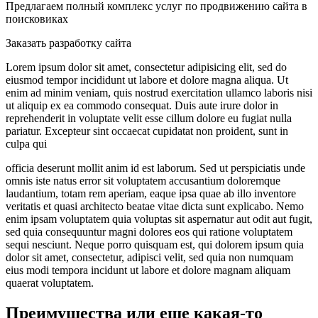
Предлагаем полный комплекс услуг по продвижению сайта в
поисковиках
Заказать разработку сайта
Lorem ipsum dolor sit amet, consectetur adipisicing elit, sed do
eiusmod tempor incididunt ut labore et dolore magna aliqua. Ut
enim ad minim veniam, quis nostrud exercitation ullamco laboris nisi
ut aliquip ex ea commodo consequat. Duis aute irure dolor in
reprehenderit in voluptate velit esse cillum dolore eu fugiat nulla
pariatur. Excepteur sint occaecat cupidatat non proident, sunt in
culpa qui
officia deserunt mollit anim id est laborum. Sed ut perspiciatis unde
omnis iste natus error sit voluptatem accusantium doloremque
laudantium, totam rem aperiam, eaque ipsa quae ab illo inventore
veritatis et quasi architecto beatae vitae dicta sunt explicabo. Nemo
enim ipsam voluptatem quia voluptas sit aspernatur aut odit aut fugit,
sed quia consequuntur magni dolores eos qui ratione voluptatem
sequi nesciunt. Neque porro quisquam est, qui dolorem ipsum quia
dolor sit amet, consectetur, adipisci velit, sed quia non numquam
eius modi tempora incidunt ut labore et dolore magnam aliquam
quaerat voluptatem.
Преимущества или еще какая-то